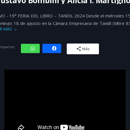
ustavo Bombini y Alicia I. Martigno
VO - 19° FERIA DEL LIBRO – TANDIL 2024
Desde el miércoles 15
mingo 18 de agosto en la Cámara Empresaria de Tandil (Mitre 8
R MAS
 estará realizando la 19° edición de La Feria del Libro de Tandil.
ria del Libro de Tandil es una de las más importantes del país, por
ntidad de expositores, de autores y por la presencia masiva
mpartilo:
Más
blico que asiste durante los cuatro días consecutivos de realización