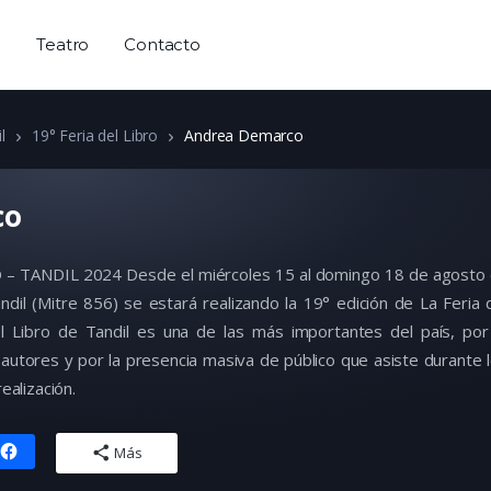
a
Teatro
Contacto
l
19° Feria del Libro
Andrea Demarco
co
O – TANDIL 2024
Desde el miércoles 15 al domingo 18 de agosto
dil (Mitre 856) se estará realizando la 19° edición de La Feria 
el Libro de Tandil es una de las más importantes del país, por
autores y por la presencia masiva de público que asiste durante 
ealización.
Más