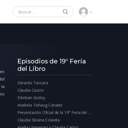
BUSCAR
Buscar:
Episodios de 19° Feria
del Libro
 en
del
Gerardo Tassara
 la
Claudia Castro
los
Esteban Godoy
Anabela Tvihaug Canales
Presentación Oficial de la 19° Feria del Libro 2024
Claudia Silvana Colavita
Analía Umpierrez y Claudia Castro