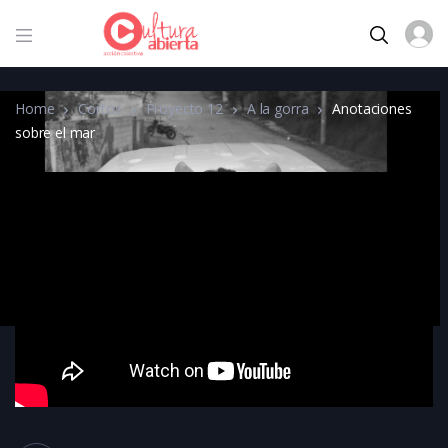
Home
Cortos
Proyecto 12
A la gorra
Anotaciones
sobre el mar