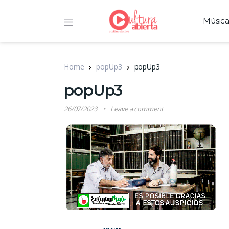
Músic
Home
popUp3
popUp3
popUp3
26/07/2023
Leave a comment