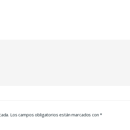
ntradas
cada.
Los campos obligatorios están marcados con
*