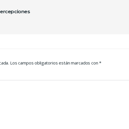
ntradas
ercepciones
cada.
Los campos obligatorios están marcados con
*