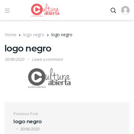
Home
logo negro
logo negro
logo negro
30/06/2020
Leave a comment
Navegación de entradas
Previous Post
logo negro
30/06/2020