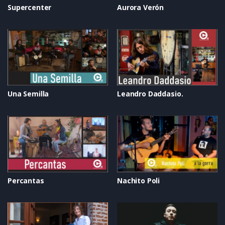
Supercenter
Aurora Verón
Una Semilla
Leandro Daddasio.
Percantas
Nachito Poli