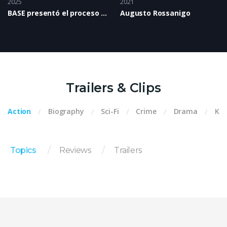
2025
2021
BASE presentó el proceso de trabajo de Paula Aldea
Augusto Rossanigo
Trailers & Clips
Action
Biography
Sci-Fi
Crime
Drama
Kid
Topics
Reviews
Trailers