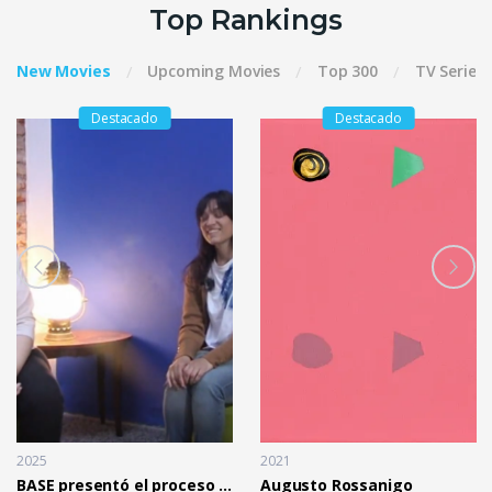
Top Rankings
New Movies
Upcoming Movies
Top 300
TV Series
Destacado
Destacado
2025
2021
BASE presentó el proceso de trabajo de Paula Aldea
Augusto Rossanigo