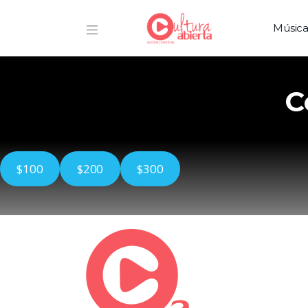
Músic
C
$100
$200
$300